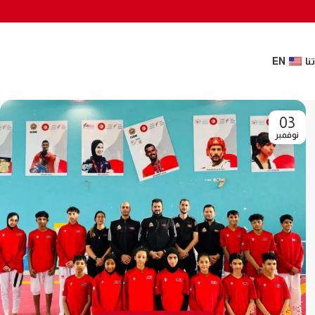
نا
EN
03
نوفمبر