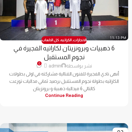
الانجازات
,
الكراتيه
,
كل الالعاب
6 ذهبيات وبرونزيتان لكاراتيه الفجيرة في
نجوم المستقبل
0
نشر بواسطة
admin
أنهى نادي الفجيرة للفنون القتالية مشاركته في اولى بطولات
الكاراتيه بطولة نجوم المستقبل برصيد ثماني مداليات توزعت
كالتالي 6 ميدالية ذهبية و برونزيتان
Continue Reading