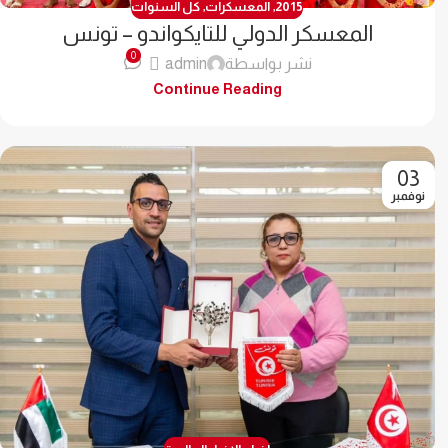
2015
,
المعسكرات
,
كل السنوات
المعسكر الدولي للتايكواندو – تونس
0
نشر بواسطة
admin
Continue Reading
03
نوفمبر