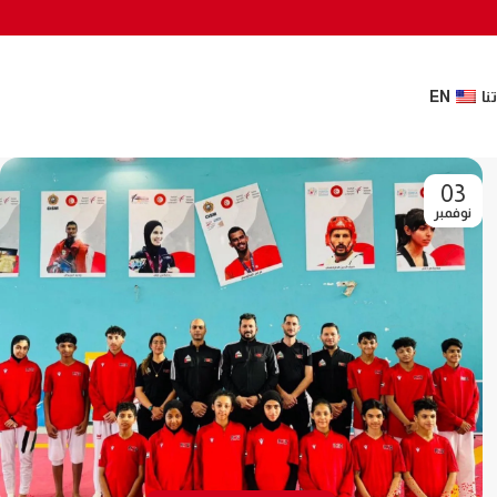
نا
EN
03
نوفمبر