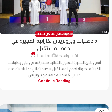
الانجازات
,
الكراتيه
,
كل الالعاب
6 ذهبيات وبرونزيتان لكاراتيه الفجيرة في
نجوم المستقبل
0
نشر بواسطة
admin
أنهى نادي الفجيرة للفنون القتالية مشاركته في اولى بطولات
الكاراتيه بطولة نجوم المستقبل برصيد ثماني مداليات توزعت
كالتالي 6 ميدالية ذهبية و برونزيتان
Continue Reading