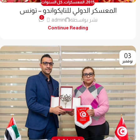
2015
,
المعسكرات
,
كل السنوات
المعسكر الدولي للتايكواندو – تونس
0
نشر بواسطة
admin
Continue Reading
03
نوفمبر