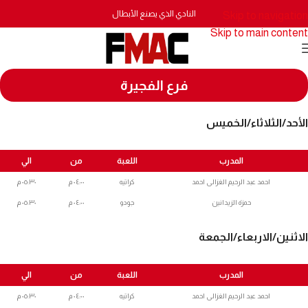
النادي الذي يصنع الأبطال
Skip to navigation
Skip to main content
فرع الفجيرة
الأحد/الثلاثاء/الخميس
المدرب
اللعبة
من
الي
احمد عبد الرحيم الغزالى احمد
كراتيه
٠٤:٠٠ م
٠٥:٣٠ م
حمزة الزيدانين
جودو
٠٤:٠٠ م
٠٥:٣٠ م
الاثنين/الاربعاء/الجمعة
المدرب
اللعبة
من
الي
احمد عبد الرحيم الغزالى احمد
كراتيه
٠٤:٠٠ م
٠٥:٣٠ م